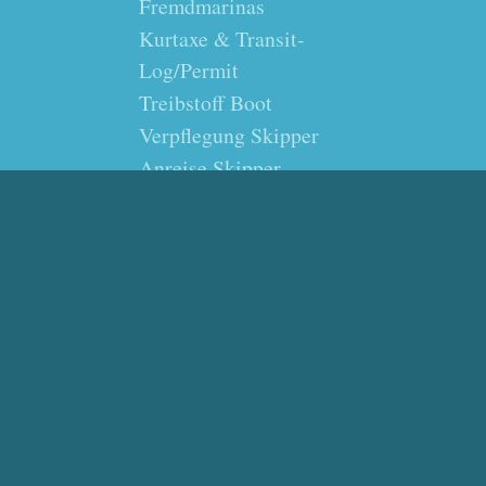
Fremdmarinas
Kurtaxe & Transit-
Log/Permit
Treibstoff Boot
Verpflegung Skipper
Anreise Skipper
Skippertraining 1 Woche
Katamaran
€ 1240,-/Person inkl. Steuern
inkl. Boot & Skipper
Extrakosten:
Liegegebühren in
Fremdmarinas